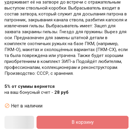
удерживает её на затворе до встречи с отражательным
выступом ствольной коробки. Выбрасыватель входит в
состав затвора, который служит для досылания патрона в
патронник, закрывания канала ствола, разбития капсюля и
извлечения гильзы. Выбрасыватель имеет: Зацеп для
захвата закраины гильзы. Гнездо для пружины. Вырез для
оси. Предназначен для замены штатной детали в
комплекте охотничьих ружьях на базе ПКМ, (например,
ПКМ-О), макетах и охолощённых вариантах (ПКМ-СХ), если
та была повреждена или утрачена. Также будет хорошим
приобретением в комплект ЗИП-а Подойдёт любителям,
профессионалам, коллекционерам и реконструкторам.
Производство: СССР, с хранения.
5% от суммы вернется
на ваш бонусный счет -
28 руб

Нет в наличии
В корзину