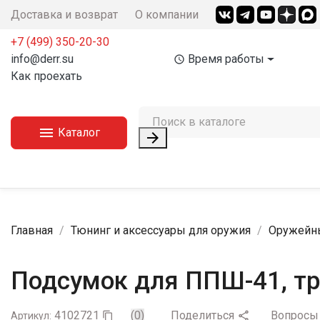
Доставка и возврат
О компании
+7 (499) 350-20-30
info@derr.su
Время работы
access_time
Как проехать

Каталог

Главная
Тюнинг и аксессуары для оружия
Оружейны
Подсумок для ППШ-41, тр
4102721
(0)
Поделиться
Вопрос

Артикул:
