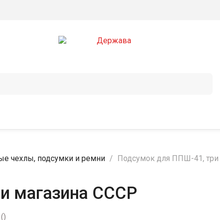
е чехлы, подсумки и ремни
Подсумок для ППШ-41, три
и магазина СССР
ы
(
)