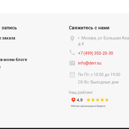
 запись
Свяжитесь с нами

 заказа
г. Москва, ул. Большая А
д.4

+7 (499) 350-20-30
в моем блоге

info@derr.su
и
calendar_month
Пн-Пт: с 10:00 до 19:00
Сб-Вс: Выходные дни
Наш рейтинг: