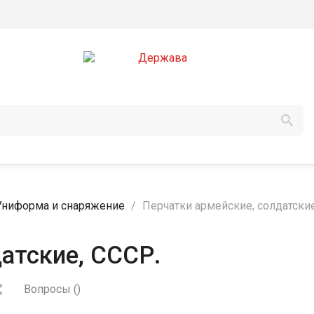

Униформа и снаряжение
Перчатки армейские, солдатские
атские, СССР.
Вопросы
(
)
