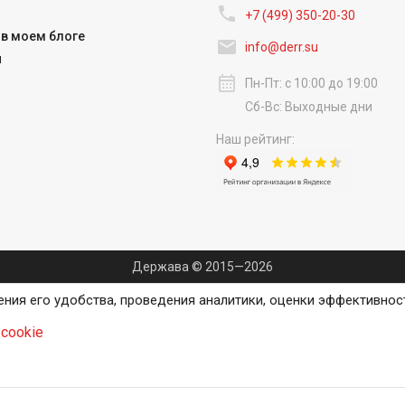

+7 (499) 350-20-30
в моем блоге

info@derr.su
и
calendar_month
Пн-Пт: с 10:00 до 19:00
Сб-Вс: Выходные дни
Наш рейтинг:
Держава © 2015—2026
ения его удобства, проведения аналитики, оценки эффективнос
cookie