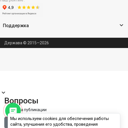
Наш рейтинг:

Поддержка
Держава © 2015—2026
expand_more
Вопросы
Правила публикации
Мы используем cookies для обеспечения работы
Войдите, чтобы задать вопрос
сайта, улучшения его удобства, проведения