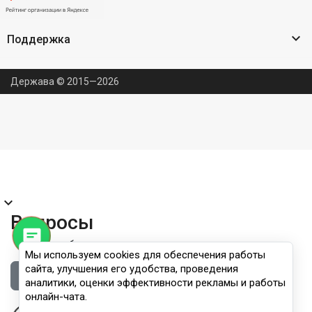

Поддержка
Держава © 2015—2026
expand_more
Вопросы
Правила публикации
Мы используем cookies для обеспечения работы
сайта, улучшения его удобства, проведения
Войдите, чтобы задать вопрос
аналитики, оценки эффективности рекламы и работы
онлайн-чата.