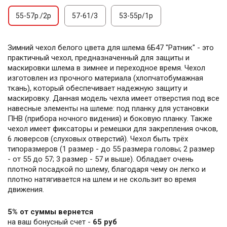
55-57р./2р
57-61/3
53-55р/1р
Зимний чехол белого цвета для шлема 6Б47 "Ратник" - это
практичный чехол, предназначенный для защиты и
маскировки шлема в зимнее и переходное время. Чехол
изготовлен из прочного материала (хлопчатобумажная
ткань), который обеспечивает надежную защиту и
маскировку. Данная модель чехла имеет отверстия под все
навесные элементы на шлеме: под планку для установки
ПНВ (прибора ночного видения) и боковую планку. Также
чехол имеет фиксаторы и ремешки для закрепления очков,
6 люверсов (слуховых отверстий). Чехол быть трёх
типоразмеров (1 размер - до 55 размера головы; 2 размер
- от 55 до 57; 3 размер - 57 и выше). Обладает очень
плотной посадкой по шлему, благодаря чему он легко и
плотно натягивается на шлем и не скользит во время
движения.
5% от суммы вернется
на ваш бонусный счет -
65 руб