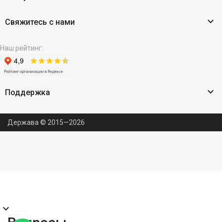

Свяжитесь с нами
Наш рейтинг:

Поддержка
Держава © 2015—2026
expand_more