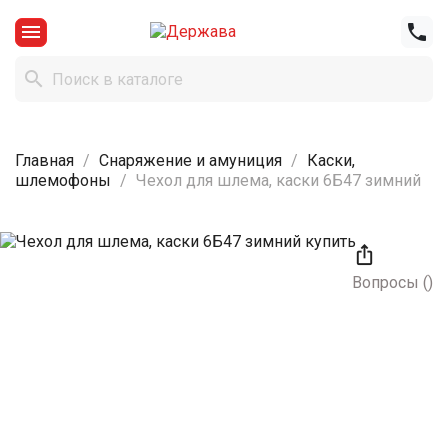



Главная
Снаряжение и амуниция
Каски,
шлемофоны
Чехол для шлема, каски 6Б47 зимний

Вопросы
(
)