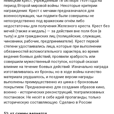
немецкий крест, учреждённый 18 октября 1939 года на
период Второй мировой войны. Некоторые критерии
награждения: Крест с мечами предназначался для
военнослужащих, чьи подвиги были совершены не
непосредственно под вражеским огнём либо
недостаточны для получения Железного креста. Крест без
мечей (также и медаль) — за действия вне поля боя (в
тылу) и для гражданских лиц (полицейские, служащие,
чиновники, рабочие, предприниматели). Крест первой
степени удостаивались лица, которые при выполнении
обязанностей вспомогательного характера, во время
ведения боевых действий, проявили храбрость или
совершили мужественный поступок, который оказал
влияние на течение боевых действий. Изначально награда
изготавливалась из бронзы, но в ходе войны качество
материала ухудшалось, и поздние версии награды
выполнены преимущественно из цинка с бронзовым
покрытием. Предназначено для создания образов кино,
военно - исторических реконструкций, театрализованых
постановок. Не несёт в себе идей пропаганды, только
историческую составляющую. Сделано в России
5% от суммы вернется