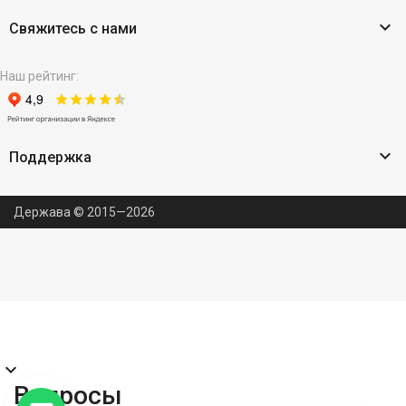

Свяжитесь с нами
Наш рейтинг:

Поддержка
Держава © 2015—2026
expand_more
Вопросы