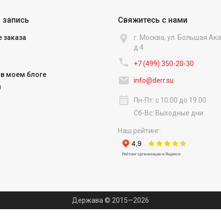
 запись
Свяжитесь с нами

 заказа
г. Москва, ул. Большая А
д.4

+7 (499) 350-20-30
в моем блоге

info@derr.su
и
calendar_month
Пн-Пт: с 10:00 до 19:00
Сб-Вс: Выходные дни
Наш рейтинг:
Держава © 2015—2026