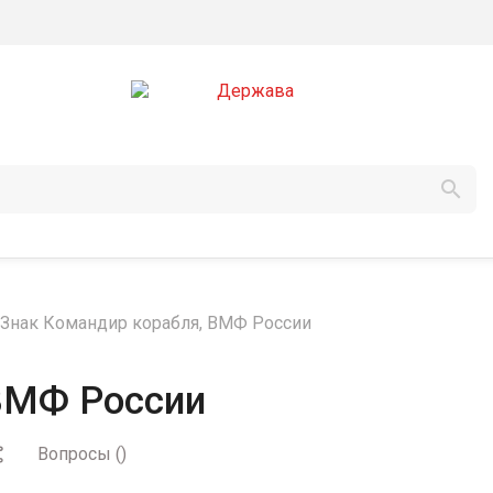

Знак Командир корабля, ВМФ России
ВМФ России
Вопросы
(
)
