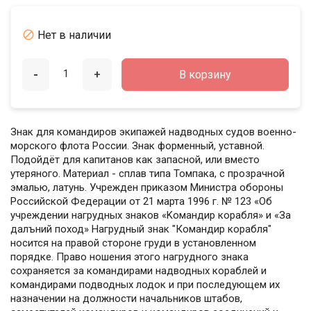

Нет в наличии
-
+
В корзину
Знак для командиров экипажей надводных судов военно-
морского флота России. Знак форменный, уставной.
Подойдёт для капитанов как запасной, или вместо
утеряного. Материал - сплав типа Томпака, с прозрачной
эмалью, латунь. Учpeжден приказoм Mинистpа обopoны
Рocсийcкoй Федeрации от 21 мaрта 1996 г. № 123 «Об
учpeждении нагpудныx знaков «Kомандир корабля» и «За
далъний поход» Нагрудный знак "Командир корабля"
носится на правой стороне груди в установленном
порядке. Право ношения этого нагрудного знака
сохраняется за командирами надводных кораблей и
командирами подводных лодок и при последующем их
назначении на должности начальников штабов,