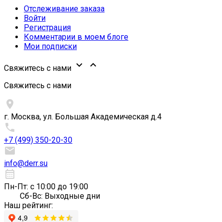
Отслеживание заказа
Войти
Регистрация
Комментарии в моем блоге
Мои подписки


Свяжитесь с нами
Свяжитесь с нами

г. Москва, ул. Большая Академическая д.4

+7 (499) 350-20-30

info@derr.su
calendar_month
Пн-Пт: с 10:00 до 19:00
Сб-Вс: Выходные дни
Наш рейтинг: