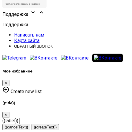


Поддержка
Поддержка
Написать нам
Карта сайта
ОБРАТНЫЙ ЗВОНОК
Моё избранное
×
add_circle_outline
Create new list
((title))
×
((label))
((cancelText))
((createText))