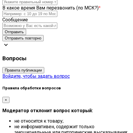
В какое время Вам перезвонить (по МСК?)
*
Сообщение
Отправить
Отправить повторно
expand_more
Вопросы
Правила публикации
Войдите, чтобы задать вопрос
Правила обработки вопросов
×
Модератор отклонит вопрос который:
не относится к товару;
не информативен, содержит только
эмоциональные или риторические высказывания;