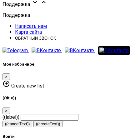


Поддержка
Поддержка
Написать нам
Карта сайта
ОБРАТНЫЙ ЗВОНОК
Моё избранное
×
add_circle_outline
Create new list
((title))
×
((label))
((cancelText))
((createText))
Войти