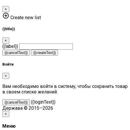
×
add_circle_outline
Create new list
((title))
×
((label))
((cancelText))
((createText))
Войти
×
Вам необходимо войти в систему, чтобы сохранить товар
в своем списке желаний.
((loginText))
((cancelText))
Держава © 2015—2026
×
Меню