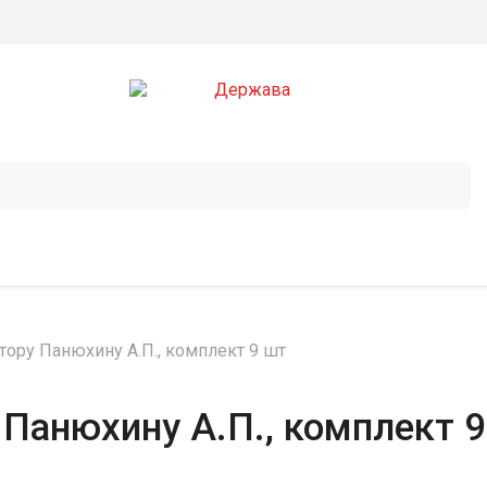
ору Панюхину А.П., комплект 9 шт
Панюхину А.П., комплект 