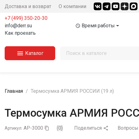
Доставка и возврат
О компании
+7 (499) 350-20-30
info@derr.su
Время работы
access_time
Как проехать

Каталог
Главная
Термосумка АРМИЯ РОССИИ (19 л)
Термосумка АРМИЯ РОССИ
AP-3000
(0)
Поделиться
Вопрос

Артикул:
