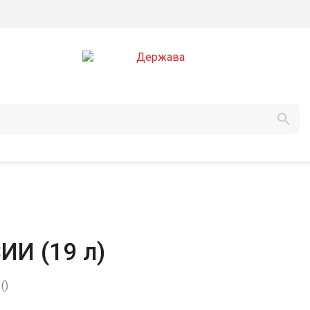

И (19 л)
ы
(
)