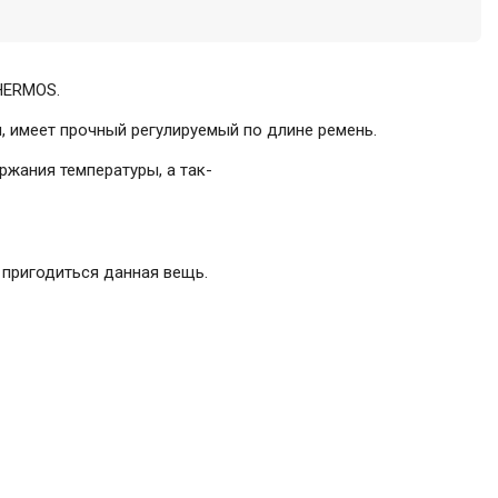
HERMOS
.
и
,
имеет
прочный
регулируемый
по
длине
ремень
.
ержания
температуры
,
а
так-
пригодиться
данная
вещь
.