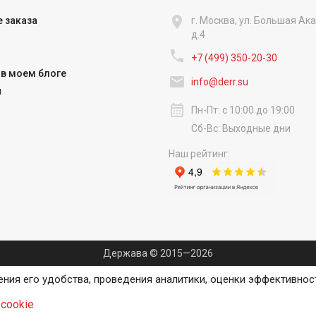

 заказа
г. Москва, ул. Большая А
д.4

+7 (499) 350-20-30
в моем блоге

info@derr.su
и
calendar_month
Пн-Пт: с 10:00 до 19:00
Сб-Вс: Выходные дни
Наш рейтинг:
Держава © 2015—2026
ения его удобства, проведения аналитики, оценки эффективнос
cookie