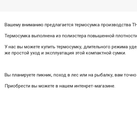
Вашему
вниманию
предлагается
термосумка
производства
T
Термосумка
выполнена
из
полиэстера
повышенной
плотност
У
нас
вы
можете
купить
термосумку
,
длительного
режима
уд
же
простой
уход
и
эксплуатация
этой
компактной
сумки
.
Вы
планируете
пикник
,
поход
в
лес
или
на
рыбалку
,
вам
точно
Приобрести
вы
можете
в
нашем
интенрет-магазине
.