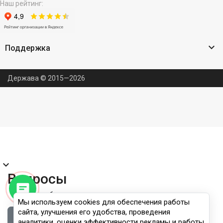
Наш рейтинг:

Поддержка
Держава © 2015—2026
expand_more
Вопросы
Правила публикации
Мы используем cookies для обеспечения работы
сайта, улучшения его удобства, проведения
Войдите, чтобы задать вопрос
аналитики, оценки эффективности рекламы и работы