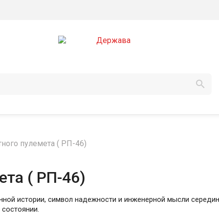

тного пулемета ( РП-46)
та ( РП-46)
енной истории, символ надежности и инженерной мысли середин
 состоянии.