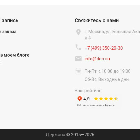
 запись
Свяжитесь с нами

 заказа
г. Москва, ул. Большая А
д.4

+7 (499) 350-20-30
в моем блоге

info@derr.su
и
calendar_month
Пн-Пт: с 10:00 до 19:00
Сб-Вс: Выходные дни
Наш рейтинг:
Держава © 2015—2026