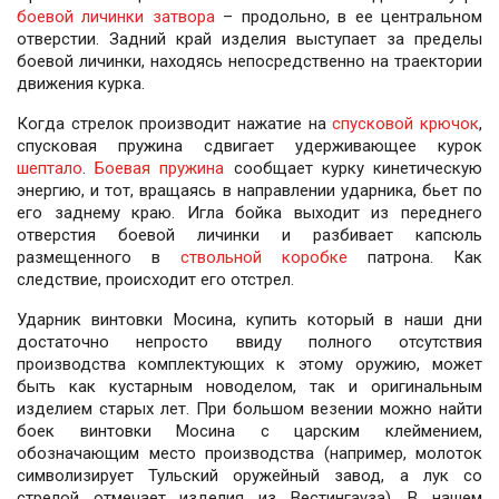
боевой личинки затвора
– продольно, в ее центральном
отверстии. Задний край изделия выступает за пределы
боевой личинки, находясь непосредственно на траектории
движения курка.
Когда стрелок производит нажатие на
спусковой крючок
,
спусковая пружина сдвигает удерживающее курок
шептало
.
Боевая пружина
сообщает курку кинетическую
энергию, и тот, вращаясь в направлении ударника, бьет по
его заднему краю. Игла бойка выходит из переднего
отверстия боевой личинки и разбивает капсюль
размещенного в
ствольной коробке
патрона. Как
следствие, происходит его отстрел.
Ударник винтовки Мосина, купить который в наши дни
достаточно непросто ввиду полного отсутствия
производства комплектующих к этому оружию, может
быть как кустарным новоделом, так и оригинальным
изделием старых лет. При большом везении можно найти
боек винтовки Мосина с царским клеймением,
обозначающим место производства (например, молоток
символизирует Тульский оружейный завод, а лук со
стрелой отмечает изделия из Вестингауза). В нашем