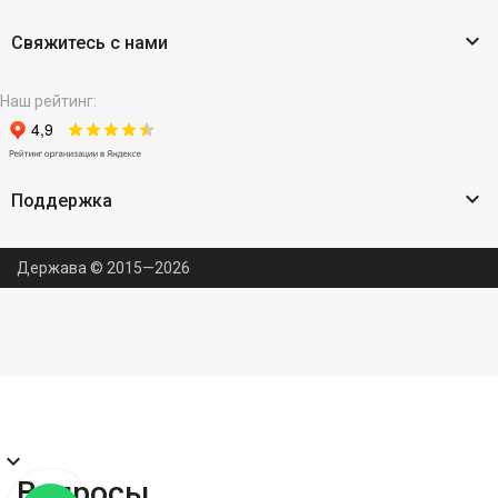

Свяжитесь с нами
Наш рейтинг:

Поддержка
Держава © 2015—2026
expand_more
Вопросы