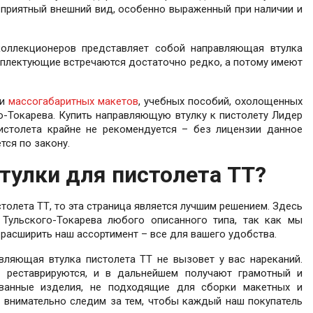
е приятный внешний вид, особенно выраженный при наличии и
оллекционеров представляет собой направляющая втулка
мплектующие встречаются достаточно редко, а потому имеют
ки
массогабаритных макетов
, учебных пособий, охолощенных
о-Токарева. Купить направляющую втулку к пистолету Лидер
истолета крайне не рекомендуется – без лицензии данное
тся по закону.
тулки для пистолета ТТ?
толета ТТ, то эта страница является лучшим решением. Здесь
Тульского-Токарева любого описанного типа, так как мы
расширить наш ассортимент – все для вашего удобства.
ляющая втулка пистолета ТТ не вызовет у вас нареканий.
реставрируются, и в дальнейшем получают грамотный и
ванные изделия, не подходящие для сборки макетных и
мы внимательно следим за тем, чтобы каждый наш покупатель