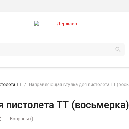

столета ТТ
Направляющая втулка для пистолета ТТ (вос
 пистолета ТТ (восьмерка)
Вопросы
(
)
