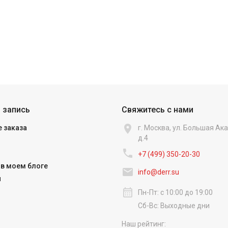
 запись
Свяжитесь с нами

 заказа
г. Москва, ул. Большая А
д.4

+7 (499) 350-20-30
в моем блоге

info@derr.su
и
calendar_month
Пн-Пт: с 10:00 до 19:00
Сб-Вс: Выходные дни
Наш рейтинг: