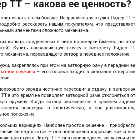
 ТТ – какова ее ценность?
очет узнать о нем больше. Направляющая втулка Лидер ТТ –
одробно рассказать нашим покупателям, что представляет
льными элементами сложного механизма.
их кольца, соединенных в виде восьмерки (именно по этой
кой). Купить направляющую втулку к пистолету Лидер ТТ
о механизма, переводящего затвор в переднее положение.
жи, закрепляясь при этом на затворную раму в передней ее
ратной пружины
– его головка входит в сквозное отверстие
елие.
орохового заряда частично переходит в отдачу, и затворная
ТТ в это время не позволяет затворной раме отклоняться от
ную пружину. Когда затвор оказывается в крайнем заднем
энергия переходит в кинетическую, и она разжимается,
ьное положение.
кольких вариациях. Наиболее простое решение – приобрести
енный ее недостаток – она подвержена коррозии, как и все
ляющая втулка Лидер ТТ – она производится из латуни и не