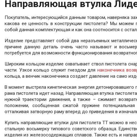
Направляющая втулка Лидер
Покупатель, интересующийся данным товаром, наверняка зах
какова ее ценность в конструкции пистолета? Мы можем п
собой данная комплектующая и как она соотносится с оста
Изделие представляет собой два неразъемных металлическ
причине данную деталь очень часто называют и восьмер
потребуется для возможности функционирования возвратног
Широким кольцом изделие охватывает ствол пистолета снару
части. Узкое кольцо служит гнездом для
наконечника возв
кольца, а венчик наконечника создает давление на само изд
В момент выстрела кинетическая энергия детонировавшего п
рама пистолета идет назад. Направляющая втулка пистолета 
нужной траектории движения, а также – сжимает возврат
положении, сообщенная сжатой пружине потенциальная 
отталкивая затворную раму вперед до приведения в изначал
Купить направляющие втулки для пистолета ТТ можно в нес
стальную восьмерку типового советского образца. Единств
изделия из железосодержащих сплавов. Также есть и направ