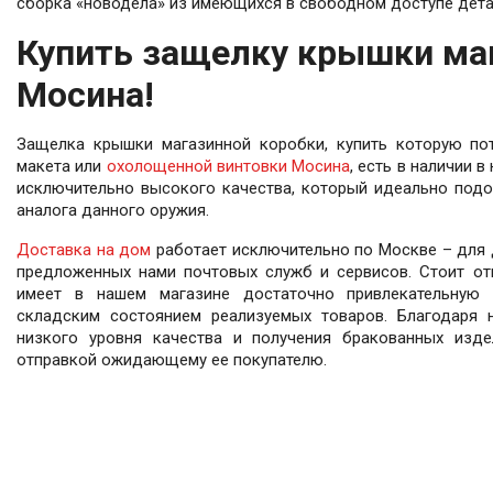
сборка «новодела» из имеющихся в свободном доступе дета
Масленка Для Винтовки Мосина
М
Купить защелку крышки ма
Подробнее
Мосина!
Защелка крышки магазинной коробки, купить которую пот
макета или
охолощенной винтовки Мосина
, есть в наличии 
исключительно высокого качества, который идеально подо
аналога данного оружия.
Доставка на дом
работает исключительно по Москве – для 
предложенных нами почтовых служб и сервисов. Стоит от
имеет в нашем магазине достаточно привлекательную 
складским состоянием реализуемых товаров. Благодаря 
низкого уровня качества и получения бракованных изд
отправкой ожидающему ее покупателю.