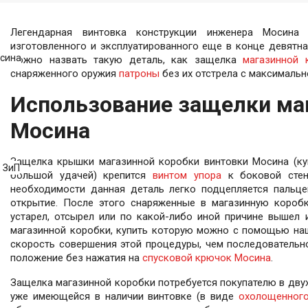
Легендарная винтовка конструкции инженера Мосина
изготовленного и эксплуатированного еще в конце девятн
осина
можно назвать такую деталь, как защелка
магазинной 
снаряженного оружия
патроны
без их отстрела с максималь
Использование защелки ма
Мосина
Защелка крышки магазинной коробки винтовки Мосина (ку
 ЗиП
большой удачей) крепится
винтом упора
к боковой стен
необходимости данная деталь легко подцепляется пальце
открытие. После этого снаряженные в магазинную коробк
устарел, отсырел или по какой-либо иной причине вышел 
магазинной коробки, купить которую можно с помощью наш
скорость совершения этой процедуры, чем последовательно
положение без нажатия на
спусковой крючок Мосина
.
300 руб
4
5%
15 руб
5
Защелка магазинной коробки потребуется покупателю в двух 
Нашли дешевле?
уже имеющейся в наличии винтовке (в виде
охолощенного