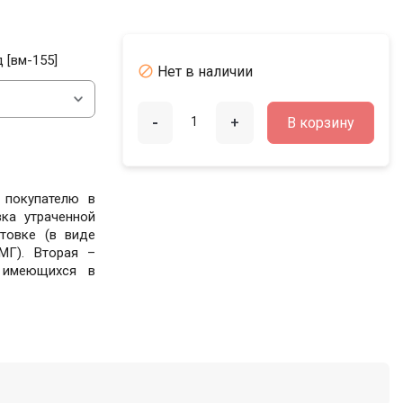
 [вм-155]

Нет в наличии
-
+
В корзину
 покупателю в
ка утраченной
товке (в виде
МГ). Вторая –
 имеющихся в