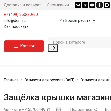
Доставка и возврат
О компании
+7 (499) 350-20-30
info@derr.su
Время работы
access_time
Как проехать

Каталог

Главная
Запчасти для оружия (ЗиП)
Запчасти для в
Защёлка крышки магазинн
вм-155/00449
(0)
Поделиться
Во

Артикул:
