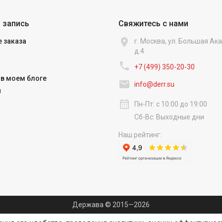
 запись
Свяжитесь с нами

 заказа
г. Москва, ул. Большая А
д.4

+7 (499) 350-20-30
в моем блоге

info@derr.su
и
calendar_month
Пн-Пт: с 10:00 до 19:00
Сб-Вс: Выходные дни
Наш рейтинг:
Держава © 2015—2026