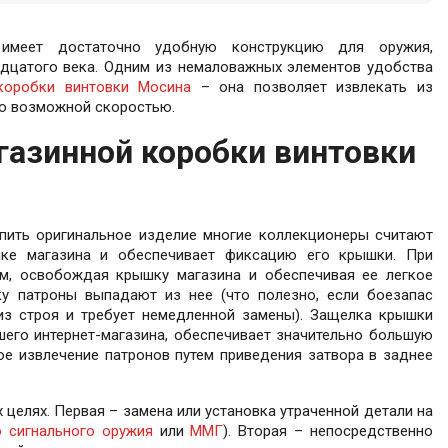
 имеет достаточно удобную конструкцию для оружия,
адцатого века. Одним из немаловажных элементов удобства
коробки винтовки Мосина
– она позволяет извлекать из
но возможной скоростью.
газинной коробки винтовки
пить оригинальное изделие многие коллекционеры считают
ке магазина и обеспечивает фиксацию его крышки. При
м, освобождая крышку магазина и обеспечивая ее легкое
у патроны выпадают из нее (что полезно, если боезапас
из строя и требует немедленной замены). Защелка крышки
его интернет-магазина, обеспечивает значительно большую
е извлечение патронов путем приведения затвора в заднее
под заказ
00 руб
78
%
20 руб
5%
целях. Первая – замена или установка утраченной детали на
 сигнального оружия
Нашли дешевле?
или
ММГ
). Вторая – непосредственно
Н