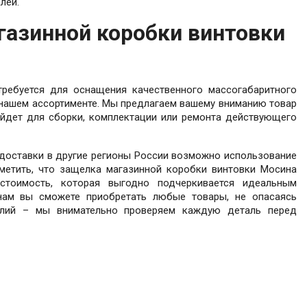
лей.
асло Оружейное Беркут
Шом
газинной коробки винтовки
Подробнее
ребуется для оснащения качественного массогабаритного
в нашем ассортименте. Мы предлагаем вашему вниманию товар
йдет для сборки, комплектации или ремонта действующего
доставки в другие регионы России возможно использование
метить, что защелка магазинной коробки винтовки Мосина
стоимость, которая выгодно подчеркивается идеальным
нам вы сможете приобретать любые товары, не опасаясь
елий – мы внимательно проверяем каждую деталь перед