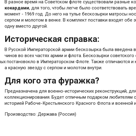
В разное время на Советском флоте существовали разные к
кокардами
, для того, чтобы легче было соответствовать в
момент - 1969 год. До него на тулье бескозырки матросы нос
серпом и молотом в венке. В комплект поставки входят обе 
одну вместо другой.
Историческая справка:
В Русской Императорской армии бескозырка была введена в 
чинов во всех частях армии и флота. Бескозырки советского
трёх, как было в Императорском Флоте. Также отличаются и 
ных постановок
а красную звезду с серпом и молотом внутри.
Для кого эта фуражка?
Предназначена для военно-исторических реконструкций, дл
коллекционирования. Будет отличным подарком любителям с
историей Рабоче-Крестьянского Красного Флота и военной 
Производство: Держава (Россия)