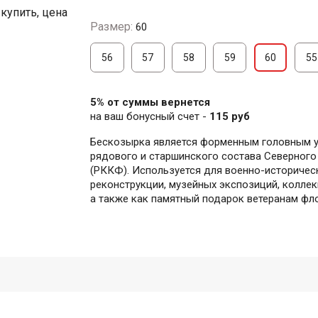
Размер:
60
56
57
58
59
60
55
5% от суммы вернется
на ваш бонусный счет -
115 руб
Бескозырка является форменным головным 
рядового и старшинского состава Северног
(РККФ). Используется для военно-историчес
реконструкции, музейных экспозиций, колле
а также как памятный подарок ветеранам фл