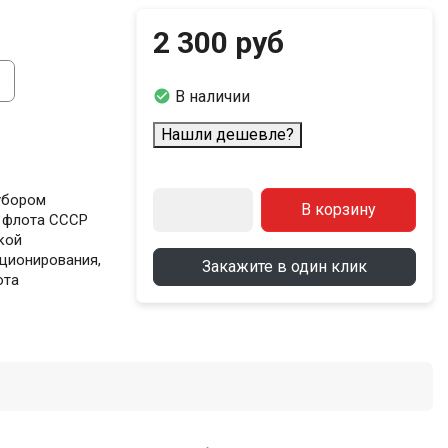
2 300 руб

В наличии
Нашли дешевле?
убором
В корзину
о флота СССР
кой
кционирования,
Закажите в один клик
ота