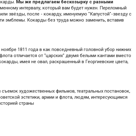
окарды.
Мы же предлагаем бескозырку с разными
ременному интервалу, который вам будет нужен. Переломный
или звёзды, после - кокарду, именуемую "Капустой"-звезду с
эти эмблемы. Кокарды без труда можно заменить, вставив
ноябре 1811 года в как повседневный головной убор нижних
 флота отличается от "царских" двумя белыми кантами вместо
кокарды, имея не овал, раскрашенный в Георгиевские цвета,
я съемок художественных фильмов, театральных постановок,
оветской эстетики, армии и флота, людям, интересующимся
историей страны