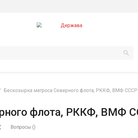

Бескозырка матроса Северного флота, РККФ, ВМФ СССР
ерного флота, РККФ, ВМФ 
Вопросы
(
)
