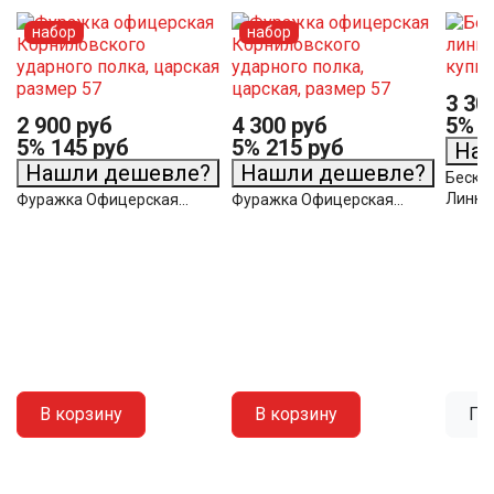
набор
набор
3 30
2 900 руб
4 300 руб
5%
1
5%
145 руб
5%
215 руб
На
Нашли дешевле?
Нашли дешевле?
Беско
Линкор
Фуражка Офицерская...
Фуражка Офицерская...
В корзину
В корзину
По