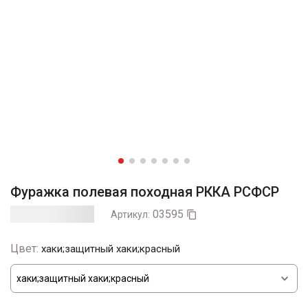
Фуражка полевая походная РККА РСФСР
03595
Артикул:

Цвет:
хаки;защитный хаки;красный